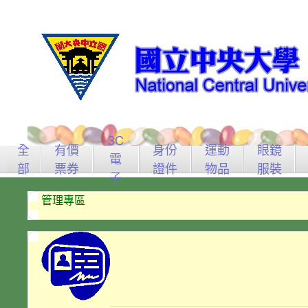
3C
全
有價
身份
運動
眼鏡
電
部
票券
證件
物品
服裝
子
管理專區