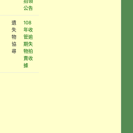
招領
公告
遺
108
失
年收
物
管逾
協
期失
尋
物拍
賣收
據