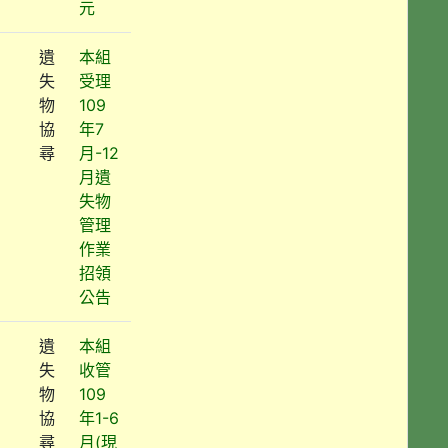
元
遺
本組
失
受理
物
109
協
年7
尋
月-12
月遺
失物
管理
作業
招領
公告
遺
本組
失
收管
物
109
協
年1-6
尋
月(現