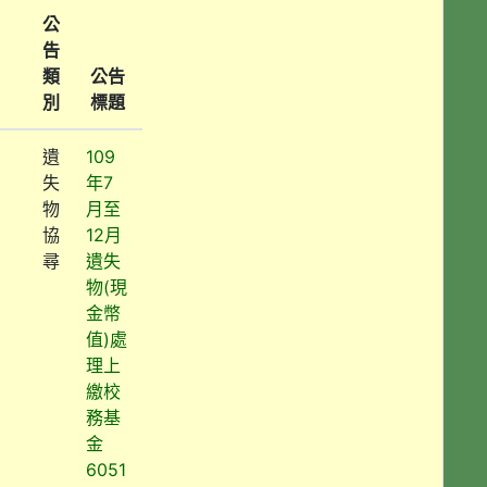
公
告
類
公告
別
標題
遺
109
失
年7
物
月至
協
12月
尋
遺失
物(現
金幣
值)處
理上
繳校
務基
金
6051