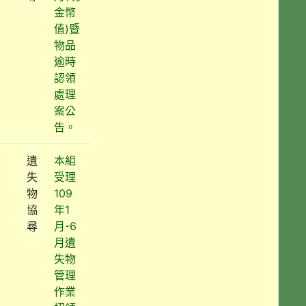
金幣
值)暨
物品
逾時
認領
處理
案公
告。
遺
本組
失
受理
物
109
協
年1
尋
月-6
月遺
失物
管理
作業