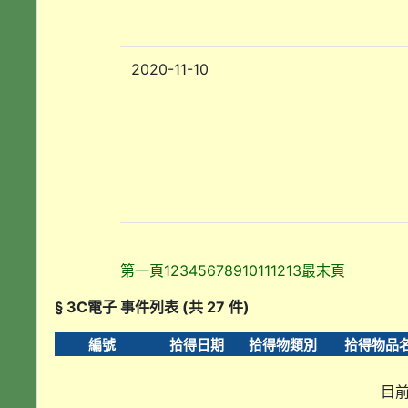
2020-11-10
第一頁
1
2
3
4
5
6
7
8
9
10
11
12
13
最末頁
§ 3C電子 事件列表 (共 27 件)
編號
拾得日期
拾得物類別
拾得物品
目前