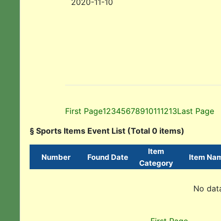
2020-11-10
First Page
1
2
3
4
5
6
7
8
9
10
11
12
13
Last Page
§ Sports Items Event List (Total 0 items)
Item
Number
Found Date
Item Na
Category
No data