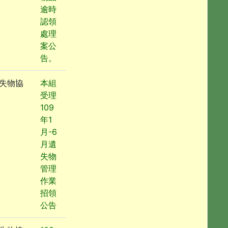
逾時
認領
處理
案公
告。
失物協
本組
受理
109
年1
月-6
月遺
失物
管理
作業
招領
公告