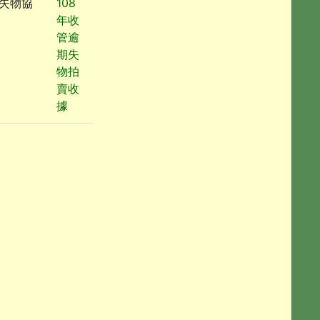
失物協
108
年收
管逾
期失
物拍
賣收
據