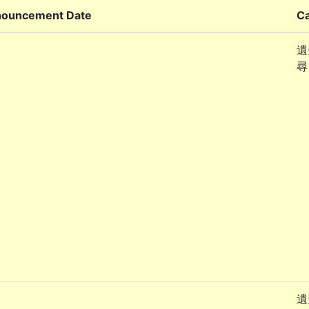
ouncement Date
C
遺
尋
遺