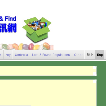
h
Key
Umbrella
Lost & Found Regulations
Other
繁中
Engli