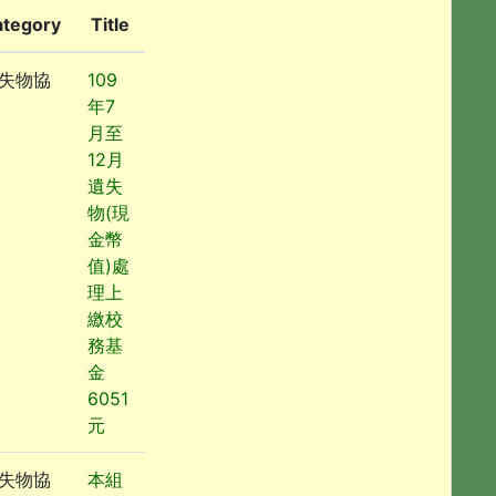
ategory
Title
失物協
109
年7
月至
12月
遺失
物(現
金幣
值)處
理上
繳校
務基
金
6051
元
失物協
本組