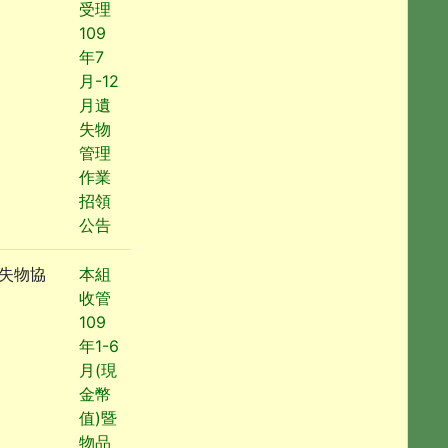
受理
109
年7
月-12
月遺
失物
管理
作業
招領
公告
失物協
本組
收管
109
年1-6
月(現
金幣
值)暨
物品