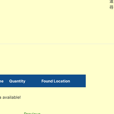
遺
尋
me
Quantity
Found Location
 available!