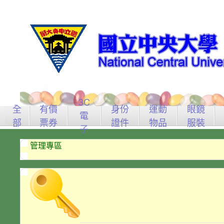
3C
全
有價
身份
運動
眼鏡
電
部
票券
證件
物品
服裝
子
管理專區