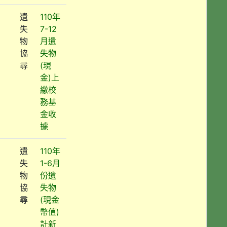
遺
110年
失
7-12
物
月遺
協
失物
尋
(現
金)上
繳校
務基
金收
據
遺
110年
失
1-6月
物
份遺
協
失物
尋
(現金
幣值)
計新