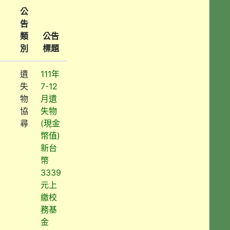
公
告
類
公告
別
標題
遺
111年
失
7-12
物
月遺
協
失物
尋
(現金
幣值)
新台
幣
3339
元上
繳校
務基
金