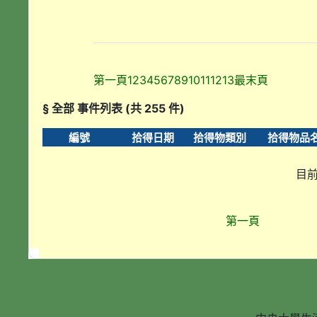
第一頁
1
2
3
4
5
6
7
8
9
10
11
12
13
最末頁
§ 全部 事件列表 (共 255 件)
編號
拾得日期
拾得物類別
拾得物品
目前
第一頁