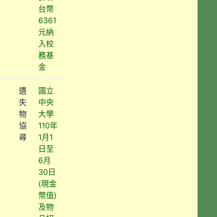
台幣
6361
元納
入校
務基
金
遺
國立
失
中央
物
大學
協
110年
尋
1月1
日至
6月
30日
(現金
幣值)
及物