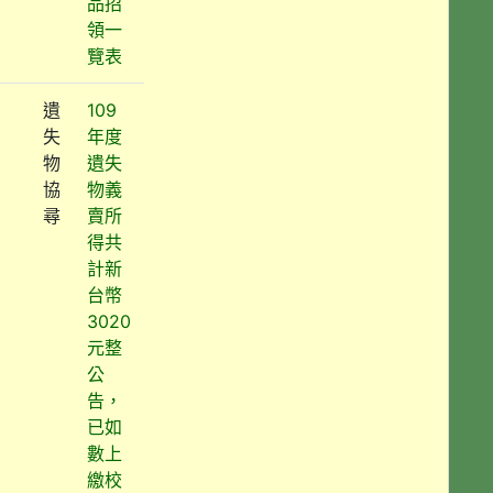
品招
領一
覽表
遺
109
失
年度
物
遺失
協
物義
尋
賣所
得共
計新
台幣
3020
元整
公
告，
已如
數上
繳校