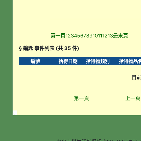
第一頁
1
2
3
4
5
6
7
8
9
10
11
12
13
最末頁
§ 鑰匙 事件列表 (共 35 件)
編號
拾得日期
拾得物類別
拾得物品
目前
第一頁
上一頁