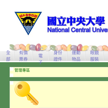
3C
全
有價
身份
運動
眼鏡
電
部
票券
證件
物品
服裝
子
管理專區