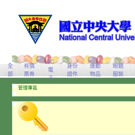
3C
全
有價
身份
運動
眼鏡
電
部
票券
證件
物品
服裝
子
管理專區