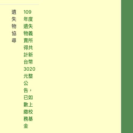
遺
109
失
年度
物
遺失
協
物義
尋
賣所
得共
計新
台幣
3020
元整
公
告，
已如
數上
繳校
務基
金