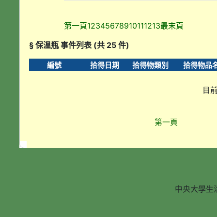
第一頁
1
2
3
4
5
6
7
8
9
10
11
12
13
最末頁
§ 保溫瓶 事件列表 (共 25 件)
編號
拾得日期
拾得物類別
拾得物品
目前
第一頁
中央大學生活輔導