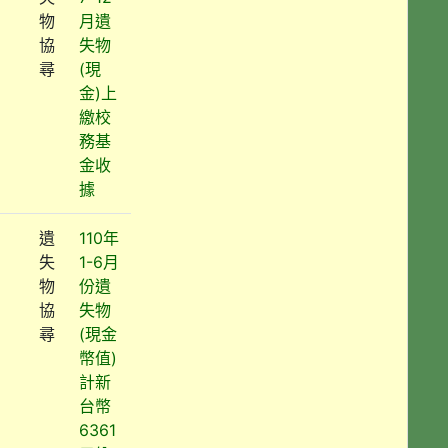
物
月遺
協
失物
尋
(現
金)上
繳校
務基
金收
據
遺
110年
失
1-6月
物
份遺
協
失物
尋
(現金
幣值)
計新
台幣
6361