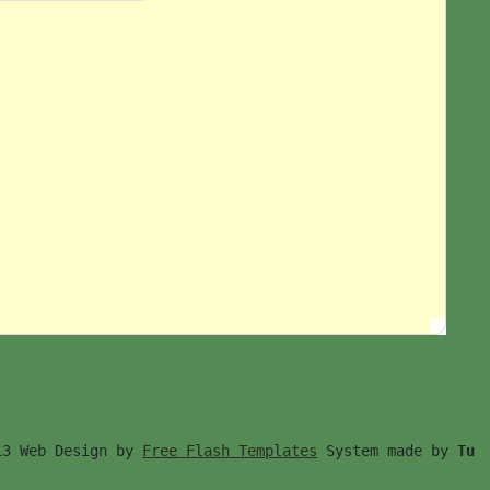
13 Web Design by 
Free Flash Templates
 System made by 
Tu　