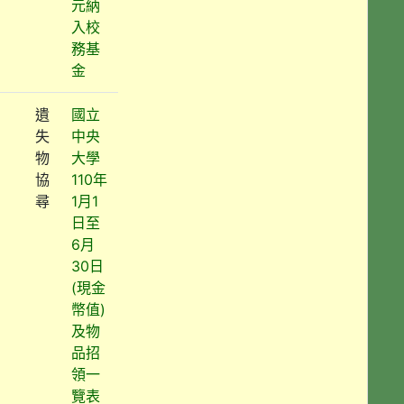
元納
入校
務基
金
遺
國立
失
中央
物
大學
協
110年
尋
1月1
日至
6月
30日
(現金
幣值)
及物
品招
領一
覽表