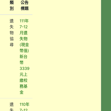
類
公告
別
標題
遺
111年
失
7-12
物
月遺
協
失物
尋
(現金
幣值)
新台
幣
3339
元上
繳校
務基
金
遺
110年
失
7-12