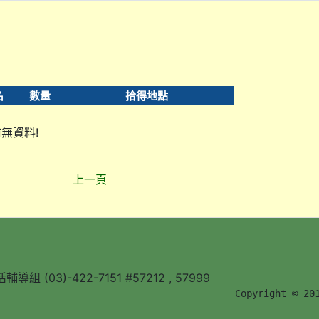
名
數量
拾得地點
無資料!
上一頁
組 (03)-422-7151 #57212 , 57999
        Copyright © 20