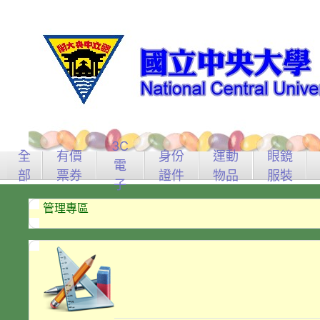
3C
全
有價
身份
運動
眼鏡
電
部
票券
證件
物品
服裝
子
管理專區