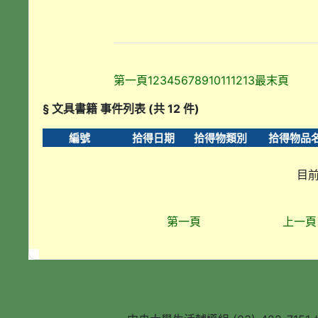
第一頁
1
2
3
4
5
6
7
8
9
10
11
12
13
最末頁
§ 文具書籍 事件列表 (共 12 件)
編號
拾得日期
拾得物類別
拾得物品
目前
第一頁
上一頁