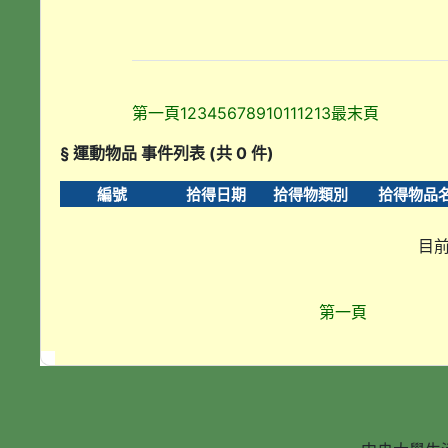
第一頁
1
2
3
4
5
6
7
8
9
10
11
12
13
最末頁
§ 運動物品 事件列表 (共 0 件)
編號
拾得日期
拾得物類別
拾得物品
目前
第一頁