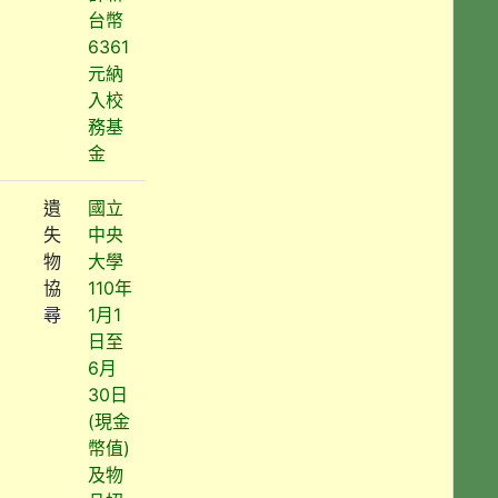
台幣
6361
元納
入校
務基
金
遺
國立
失
中央
物
大學
協
110年
尋
1月1
日至
6月
30日
(現金
幣值)
及物