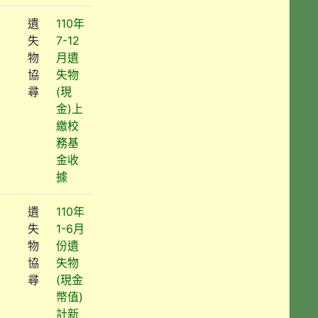
遺
110年
失
7-12
物
月遺
協
失物
尋
(現
金)上
繳校
務基
金收
據
遺
110年
失
1-6月
物
份遺
協
失物
尋
(現金
幣值)
計新