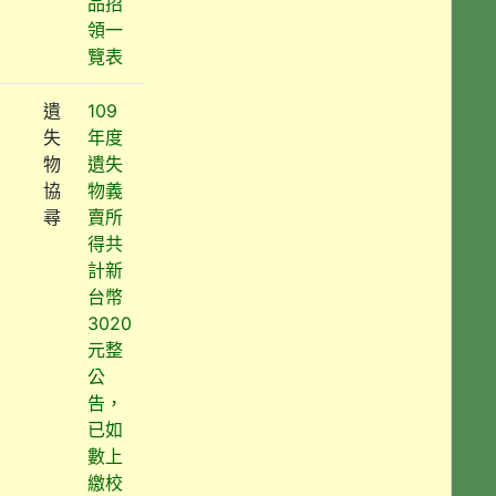
品招
領一
覽表
遺
109
失
年度
物
遺失
協
物義
尋
賣所
得共
計新
台幣
3020
元整
公
告，
已如
數上
繳校