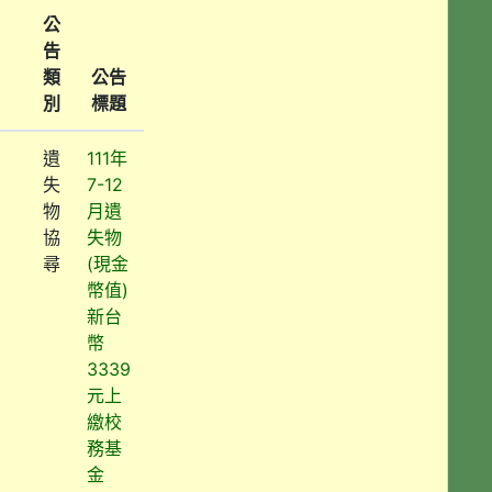
公
告
類
公告
別
標題
遺
111年
失
7-12
物
月遺
協
失物
尋
(現金
幣值)
新台
幣
3339
元上
繳校
務基
金