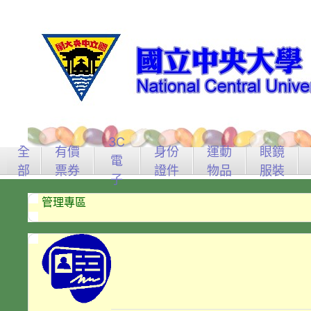
3C
全
有價
身份
運動
眼鏡
電
部
票券
證件
物品
服裝
子
管理專區