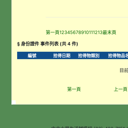
第一頁
1
2
3
4
5
6
7
8
9
10
11
12
13
最末頁
§ 身份證件 事件列表 (共 4 件)
編號
拾得日期
拾得物類別
拾得物品
目前
第一頁
上一頁