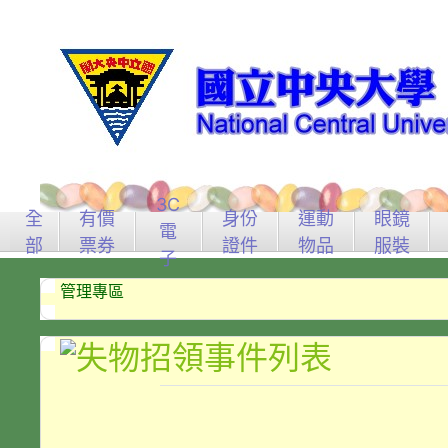
3C
全
有價
身份
運動
眼鏡
電
部
票券
證件
物品
服裝
子
管理專區