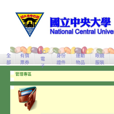
3C
全
有價
身份
運動
眼鏡
電
部
票券
證件
物品
服裝
子
管理專區