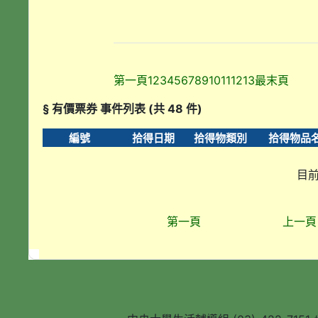
第一頁
1
2
3
4
5
6
7
8
9
10
11
12
13
最末頁
§ 有價票券 事件列表 (共 48 件)
編號
拾得日期
拾得物類別
拾得物品
目前
第一頁
上一頁