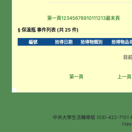
第一頁
1
2
3
4
5
6
7
8
9
10
11
12
13
最末頁
§ 保溫瓶 事件列表 (共 25 件)
編號
拾得日期
拾得物類別
拾得物品
目前
第一頁
上一頁
中央大學生活輔導組 (03)-422-7151 #5
        Copy