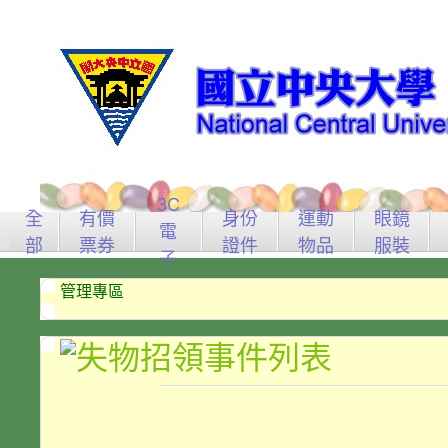
3C
全
有價
身份
運動
眼鏡
電
部
票券
證件
物品
服裝
子
管理專區