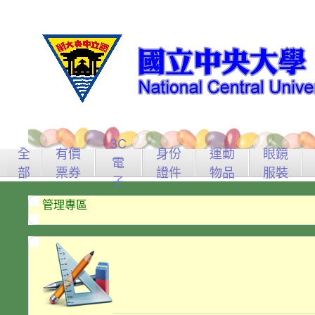
3C
全
有價
身份
運動
眼鏡
電
部
票券
證件
物品
服裝
子
管理專區