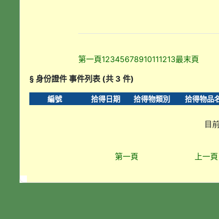
第一頁
1
2
3
4
5
6
7
8
9
10
11
12
13
最末頁
§ 身份證件 事件列表 (共 3 件)
編號
拾得日期
拾得物類別
拾得物品
目前
第一頁
上一頁