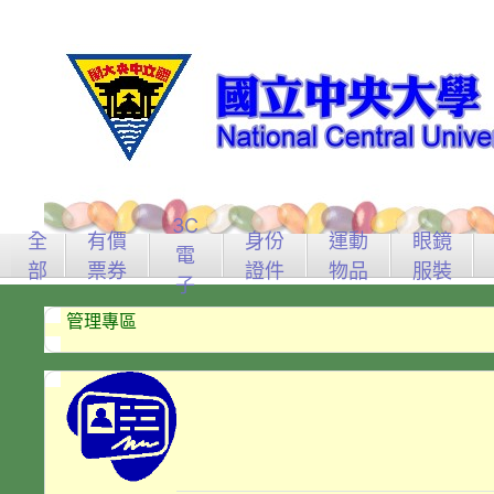
3C
全
有價
身份
運動
眼鏡
電
部
票券
證件
物品
服裝
子
管理專區