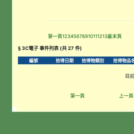
第一頁
1
2
3
4
5
6
7
8
9
10
11
12
13
最末頁
§ 3C電子 事件列表 (共 27 件)
編號
拾得日期
拾得物類別
拾得物品
目前
第一頁
上一頁