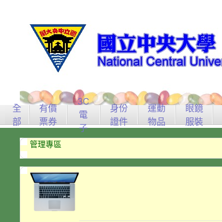
3C
全
有價
身份
運動
眼鏡
電
部
票券
證件
物品
服裝
子
管理專區