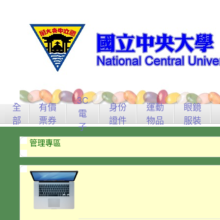
3C
全
有價
身份
運動
眼鏡
電
部
票券
證件
物品
服裝
子
管理專區