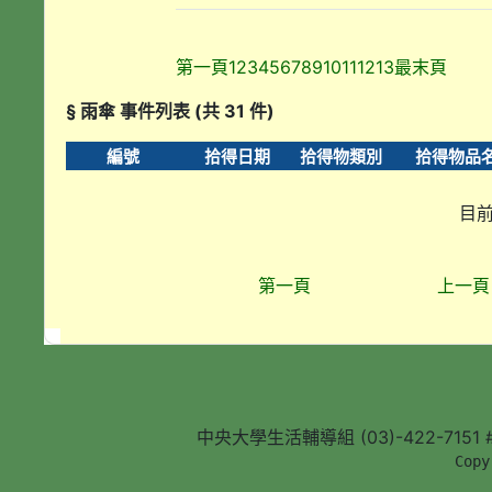
第一頁
1
2
3
4
5
6
7
8
9
10
11
12
13
最末頁
§ 雨傘 事件列表 (共 31 件)
編號
拾得日期
拾得物類別
拾得物品
目前
第一頁
上一頁
中央大學生活輔導組 (03)-422-7151 #5
        Copy