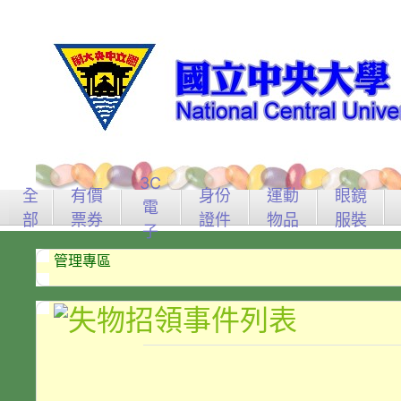
3C
全
有價
身份
運動
眼鏡
電
部
票券
證件
物品
服裝
子
管理專區