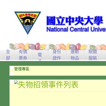
3C
全
有價
身份
運動
眼鏡
電
部
票券
證件
物品
服裝
子
管理專區