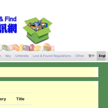
h
Key
Umbrella
Lost & Found Regulations
Other
繁中
Engli
ory
Title