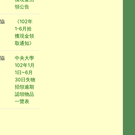
領公告
協
《102年
1-6月拾
獲現金領
取通知》
協
中央大學
102年1月
1日~6月
30日失物
招領逾期
認領物品
一覽表