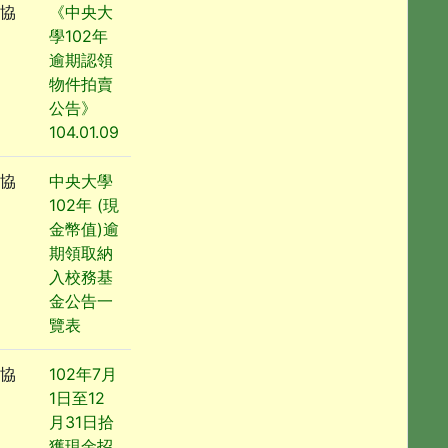
協
《中央大
學102年
逾期認領
物件拍賣
公告》
104.01.09
協
中央大學
102年 (現
金幣值)逾
期領取納
入校務基
金公告一
覽表
協
102年7月
1日至12
月31日拾
獲現金招