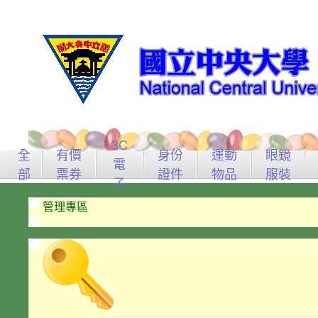
3C
全
有價
身份
運動
眼鏡
電
部
票券
證件
物品
服裝
子
管理專區