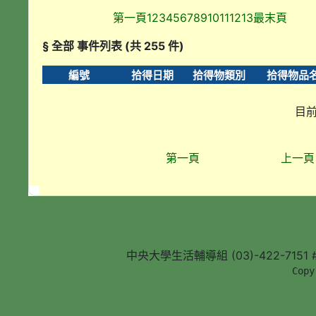
第一頁
1
2
3
4
5
6
7
8
9
10
11
12
13
最末頁
§ 全部 事件列表 (共 255 件)
編號
拾得日期
拾得物類別
拾得物品
目前
第一頁
上一頁
中央大學生活輔導組 (03)-422-7151 #5
        Copy