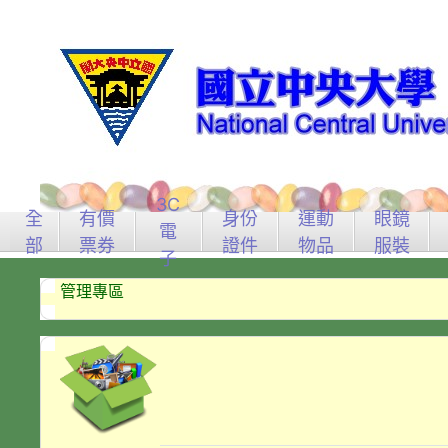
3C
全
有價
身份
運動
眼鏡
電
部
票券
證件
物品
服裝
子
管理專區