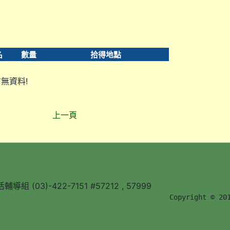
名
數量
拾得地點
無資料!
上一頁
組 (03)-422-7151 #57212 , 57999
        Copyright © 20