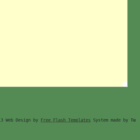
13 Web Design by 
Free Flash Templates
 System made by 
Tu　