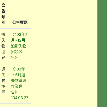
公
告
類
別
公告標題
遺
《103年7
失
月~12月
物
逾期失物
協
招領公
尋
告》
遺
《103年
失
1~6月遺
物
失物管理
協
作業通
尋
告》
104.03.27