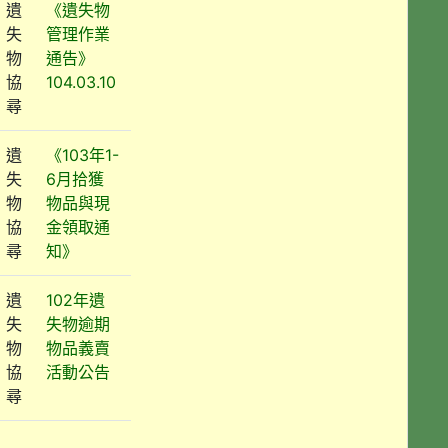
遺
《遺失物
失
管理作業
物
通告》
協
104.03.10
尋
遺
《103年1-
失
6月拾獲
物
物品與現
協
金領取通
尋
知》
遺
102年遺
失
失物逾期
物
物品義賣
協
活動公告
尋