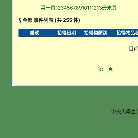
第一頁
1
2
3
4
5
6
7
8
9
10
11
12
13
最末頁
§ 全部 事件列表 (共 255 件)
編號
拾得日期
拾得物類別
拾得物品
目前
第一頁
中央大學生活輔導