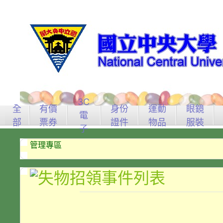
3C
全
有價
身份
運動
眼鏡
電
部
票券
證件
物品
服裝
子
管理專區