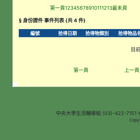
第一頁
1
2
3
4
5
6
7
8
9
10
11
12
13
最末頁
§ 身份證件 事件列表 (共 4 件)
編號
拾得日期
拾得物類別
拾得物品
目前
第一頁
上一頁
中央大學生活輔導組 (03)-422-7151 #5
        Copy