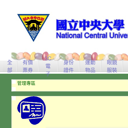
3C
全
有價
身份
運動
眼鏡
電
部
票券
證件
物品
服裝
子
管理專區