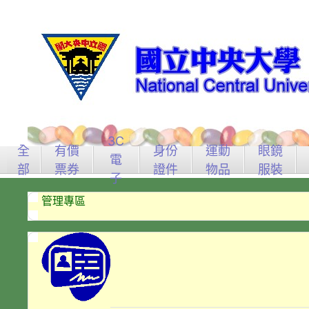
3C
全
有價
身份
運動
眼鏡
電
部
票券
證件
物品
服裝
子
管理專區