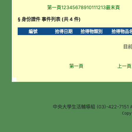
第一頁
1
2
3
4
5
6
7
8
9
10
11
12
13
最末頁
§ 身份證件 事件列表 (共 4 件)
編號
拾得日期
拾得物類別
拾得物品
目前
第一頁
上一頁
中央大學生活輔導組 (03)-422-7151 #5
        Copy