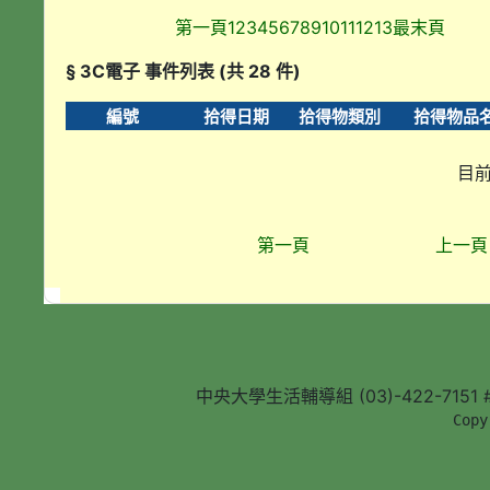
第一頁
1
2
3
4
5
6
7
8
9
10
11
12
13
最末頁
§ 3C電子 事件列表 (共 28 件)
編號
拾得日期
拾得物類別
拾得物品
目前
第一頁
上一頁
中央大學生活輔導組 (03)-422-7151 #5
        Copy