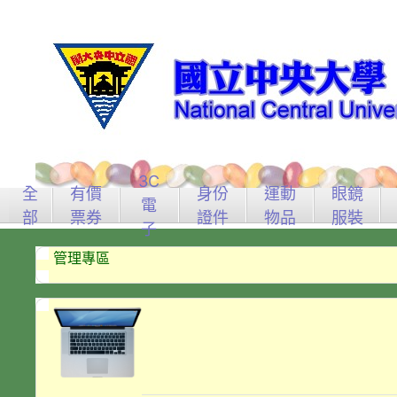
3C
全
有價
身份
運動
眼鏡
電
部
票券
證件
物品
服裝
子
管理專區