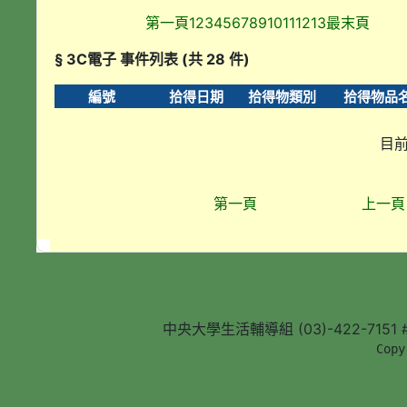
第一頁
1
2
3
4
5
6
7
8
9
10
11
12
13
最末頁
§ 3C電子 事件列表 (共 28 件)
編號
拾得日期
拾得物類別
拾得物品
目前
第一頁
上一頁
中央大學生活輔導組 (03)-422-7151 #5
        Copy