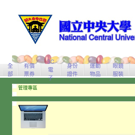
3C
全
有價
身份
運動
眼鏡
電
部
票券
證件
物品
服裝
子
管理專區