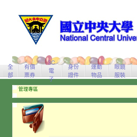
3C
全
有價
身份
運動
眼鏡
電
部
票券
證件
物品
服裝
子
管理專區