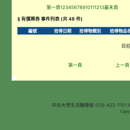
第一頁
1
2
3
4
5
6
7
8
9
10
11
12
13
最末頁
§ 有價票券 事件列表 (共 48 件)
編號
拾得日期
拾得物類別
拾得物品
目前
第一頁
上一頁
中央大學生活輔導組 (03)-422-7151 #5
        Copy