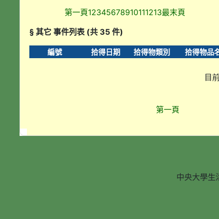
第一頁
1
2
3
4
5
6
7
8
9
10
11
12
13
最末頁
§ 其它 事件列表 (共 35 件)
編號
拾得日期
拾得物類別
拾得物品
目前
第一頁
中央大學生活輔導