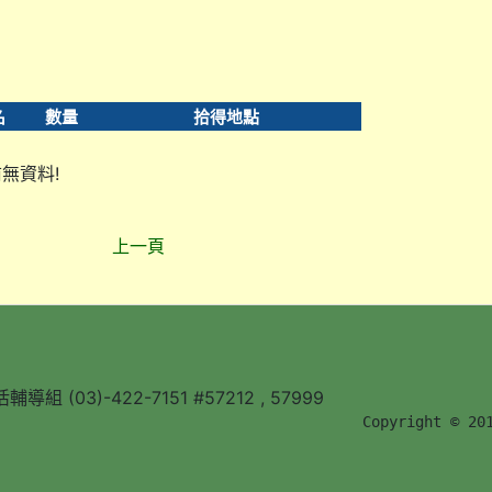
名
數量
拾得地點
無資料!
上一頁
組 (03)-422-7151 #57212 , 57999
        Copyright © 20