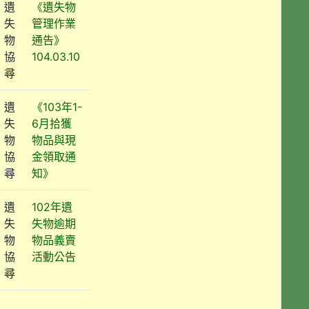
遺
《遺失物
失
管理作業
物
通告》
協
104.03.10
尋
遺
《103年1-
失
6月拾獲
物
物品與現
協
金領取通
尋
知》
遺
102年遺
失
失物逾期
物
物品義賣
協
活動公告
尋