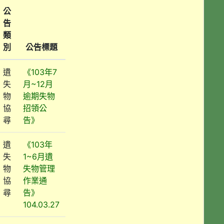
公
告
類
別
公告標題
遺
《103年7
失
月~12月
物
逾期失物
協
招領公
尋
告》
遺
《103年
失
1~6月遺
物
失物管理
協
作業通
尋
告》
104.03.27