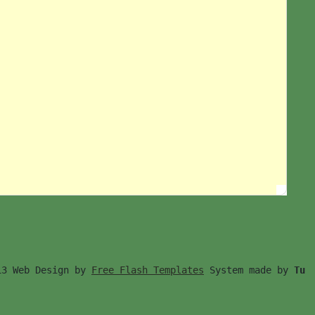
13 Web Design by 
Free Flash Templates
 System made by 
Tu　