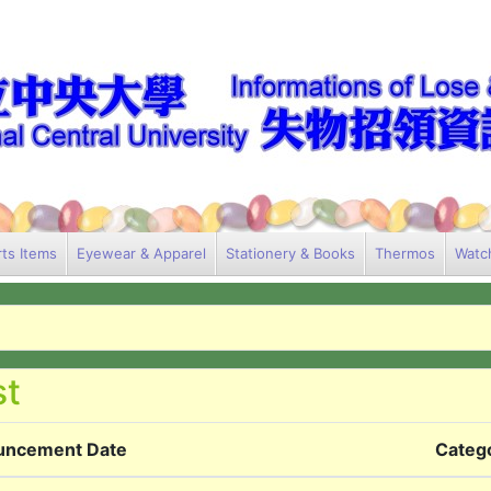
ts Items
Eyewear & Apparel
Stationery & Books
Thermos
Watc
uncement Date
Categ