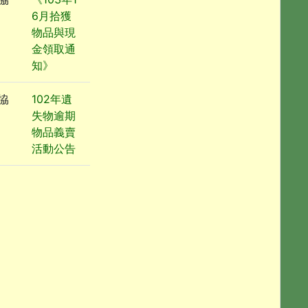
6月拾獲
物品與現
金領取通
知》
協
102年遺
失物逾期
物品義賣
活動公告