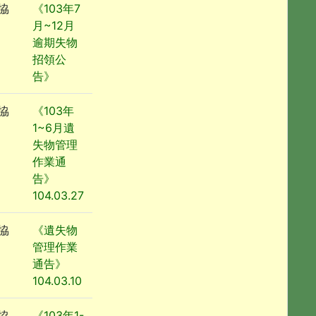
協
《103年7
月~12月
逾期失物
招領公
告》
協
《103年
1~6月遺
失物管理
作業通
告》
104.03.27
協
《遺失物
管理作業
通告》
104.03.10
協
《103年1-