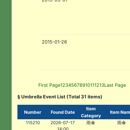
2015-01-26
First Page
1
2
3
4
5
6
7
8
9
10
11
12
13
Last Page
§ Umbrella Event List (Total 31 items)
Item
Number
Found Date
Item Na
Category
115210
2026-07-17
雨傘
雨傘
14:00