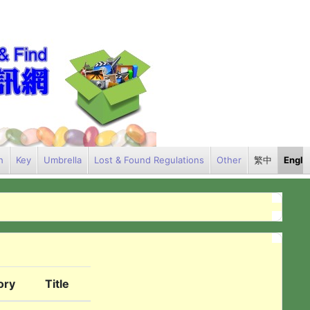
h
Key
Umbrella
Lost & Found Regulations
Other
繁中
Engli
ory
Title