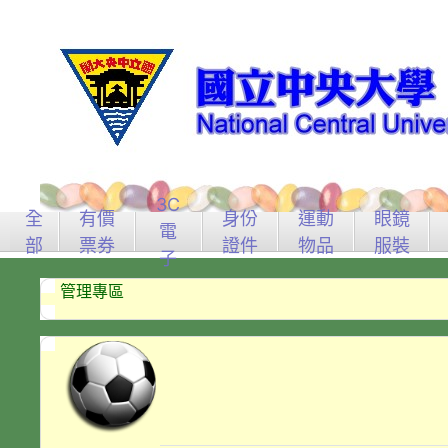
3C
全
有價
身份
運動
眼鏡
電
部
票券
證件
物品
服裝
子
管理專區