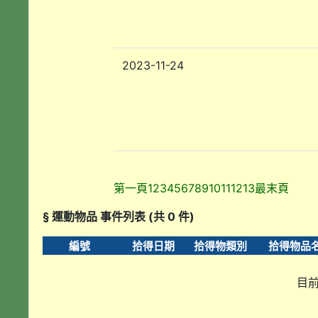
2023-11-24
第一頁
1
2
3
4
5
6
7
8
9
10
11
12
13
最末頁
§ 運動物品 事件列表 (共 0 件)
編號
拾得日期
拾得物類別
拾得物品
目前