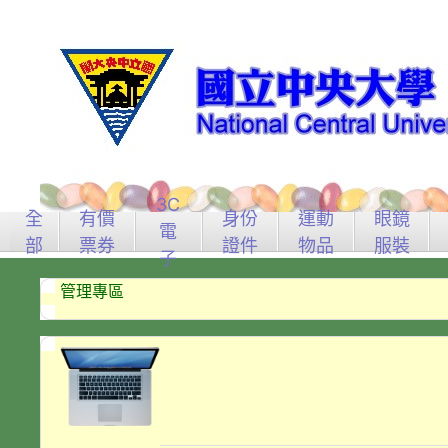
3C
全
有價
身份
運動
眼鏡
電
部
票券
證件
物品
服裝
子
管理專區