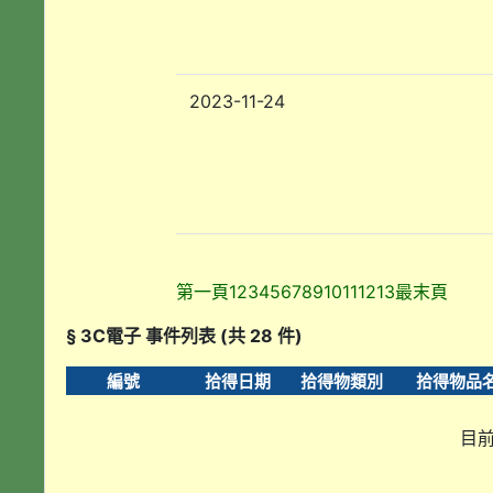
2023-11-24
第一頁
1
2
3
4
5
6
7
8
9
10
11
12
13
最末頁
§ 3C電子 事件列表 (共 28 件)
編號
拾得日期
拾得物類別
拾得物品
目前