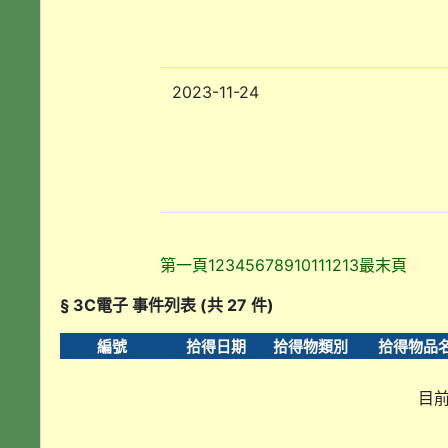
2023-11-24
第一頁
1
2
3
4
5
6
7
8
9
10
11
12
13
最末頁
§ 3C電子 事件列表 (共 27 件)
編號
拾得日期
拾得物類別
拾得物品
目前