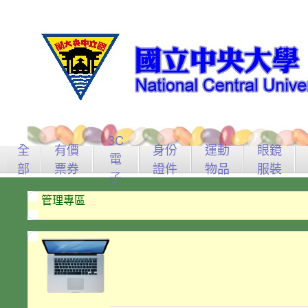
3C
全
有價
身份
運動
眼鏡
電
部
票券
證件
物品
服裝
子
管理專區