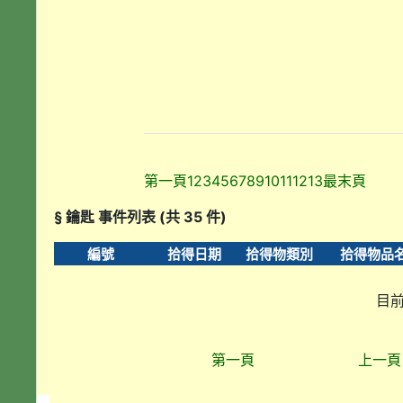
第一頁
1
2
3
4
5
6
7
8
9
10
11
12
13
最末頁
§ 鑰匙 事件列表 (共 35 件)
編號
拾得日期
拾得物類別
拾得物品
目前
第一頁
上一頁