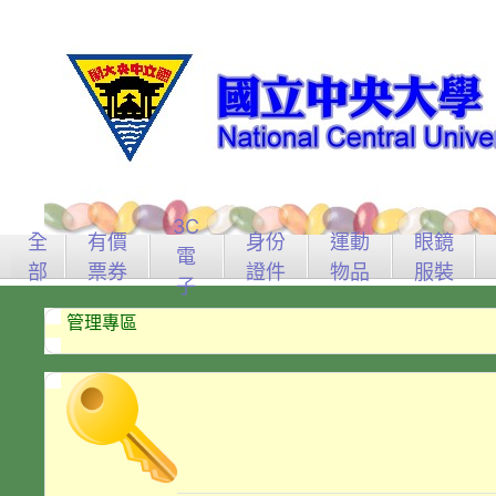
3C
全
有價
身份
運動
眼鏡
電
部
票券
證件
物品
服裝
子
管理專區