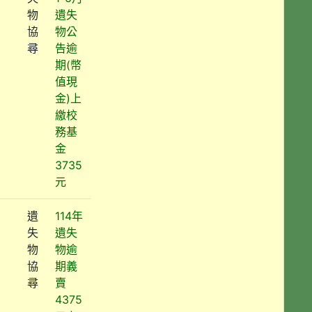
物
遺失
協
物公
尋
告逾
期(幣
值現
金)上
繳校
務基
金
3735
元
遺
114年
失
遺失
物
物逾
協
期義
尋
賣
4375