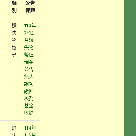
類
公告
別
標題
遺
114年
失
7-12
物
月遺
協
失物
尋
幣值
現金
公告
無人
認領
繳回
校務
基金
收據
遺
114年
失
1-6月