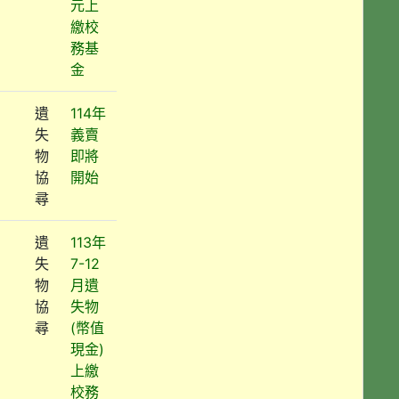
元上
繳校
務基
金
遺
114年
失
義賣
物
即將
協
開始
尋
遺
113年
失
7-12
物
月遺
協
失物
尋
(幣值
現金)
上繳
校務