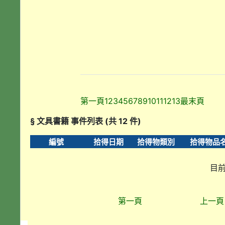
第一頁
1
2
3
4
5
6
7
8
9
10
11
12
13
最末頁
§ 文具書籍 事件列表 (共 12 件)
編號
拾得日期
拾得物類別
拾得物品
目前
第一頁
上一頁