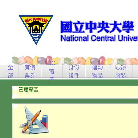
3C
全
有價
身份
運動
眼鏡
電
部
票券
證件
物品
服裝
子
管理專區