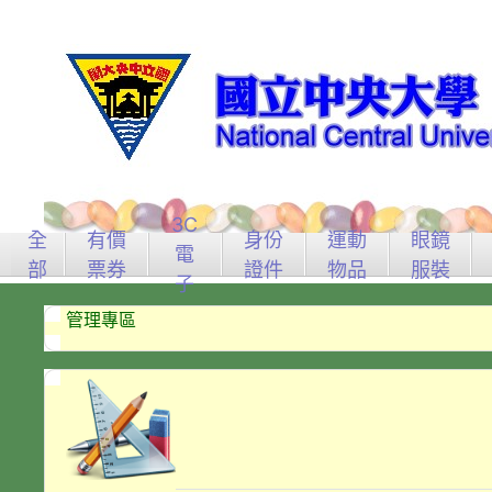
3C
全
有價
身份
運動
眼鏡
電
部
票券
證件
物品
服裝
子
管理專區