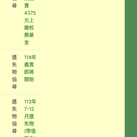
尋
賣
4375
元上
繳校
務基
金
遺
114年
失
義賣
物
即將
協
開始
尋
遺
113年
失
7-12
物
月遺
協
失物
尋
(幣值