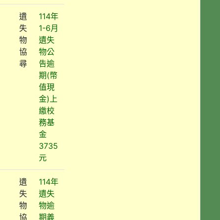
遺
114年
失
1-6月
物
遺失
協
物公
尋
告逾
期(幣
值現
金)上
繳校
務基
金
3735
元
遺
114年
失
遺失
物
物逾
協
期義