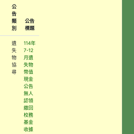
公
告
類
公告
別
標題
遺
114年
失
7-12
物
月遺
協
失物
尋
幣值
現金
公告
無人
認領
繳回
校務
基金
收據