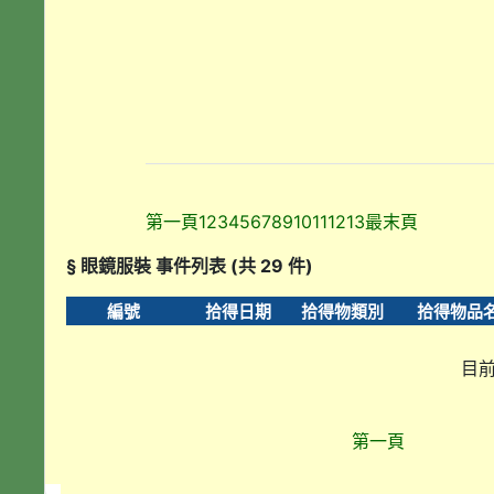
第一頁
1
2
3
4
5
6
7
8
9
10
11
12
13
最末頁
§ 眼鏡服裝 事件列表 (共 29 件)
編號
拾得日期
拾得物類別
拾得物品
目前
第一頁