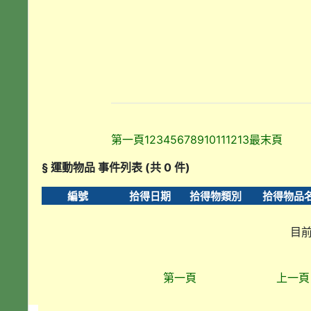
第一頁
1
2
3
4
5
6
7
8
9
10
11
12
13
最末頁
§ 運動物品 事件列表 (共 0 件)
編號
拾得日期
拾得物類別
拾得物品
目前
第一頁
上一頁