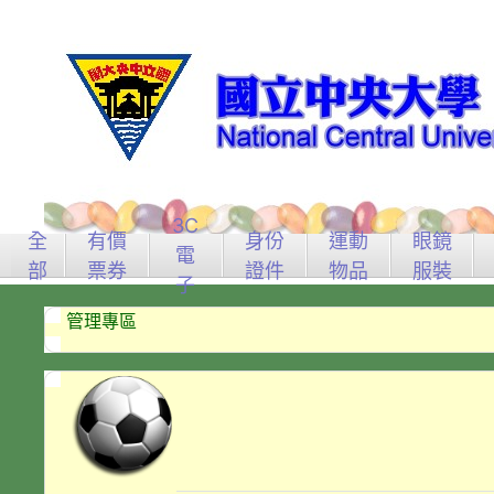
3C
全
有價
身份
運動
眼鏡
電
部
票券
證件
物品
服裝
子
管理專區