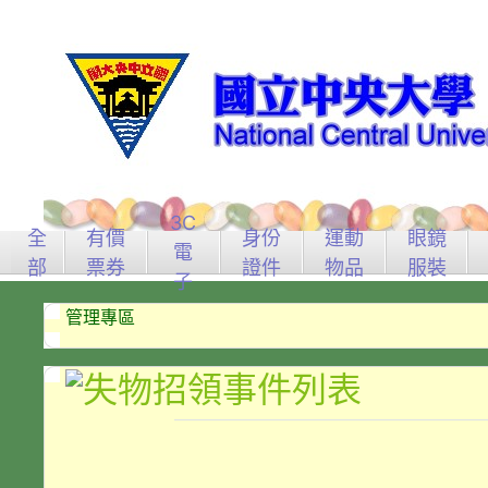
3C
全
有價
身份
運動
眼鏡
電
部
票券
證件
物品
服裝
子
管理專區