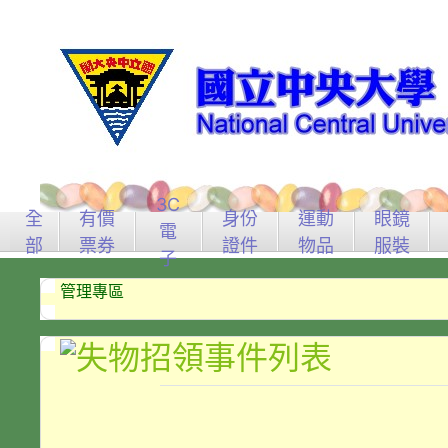
3C
全
有價
身份
運動
眼鏡
電
部
票券
證件
物品
服裝
子
管理專區