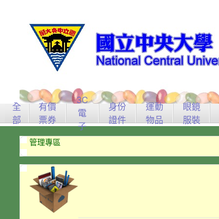
3C
全
有價
身份
運動
眼鏡
電
部
票券
證件
物品
服裝
子
管理專區