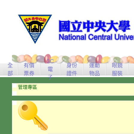
3C
全
有價
身份
運動
眼鏡
電
部
票券
證件
物品
服裝
子
管理專區