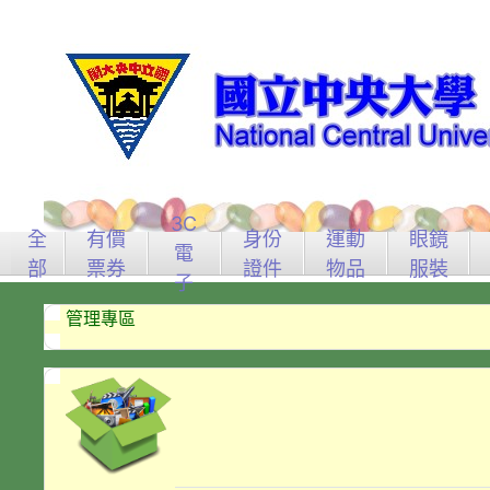
3C
全
有價
身份
運動
眼鏡
電
部
票券
證件
物品
服裝
子
管理專區