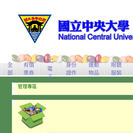
3C
全
有價
身份
運動
眼鏡
電
部
票券
證件
物品
服裝
子
管理專區