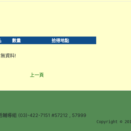
名
數量
拾得地點
無資料!
上一頁
組 (03)-422-7151 #57212 , 57999
        Copyright © 20