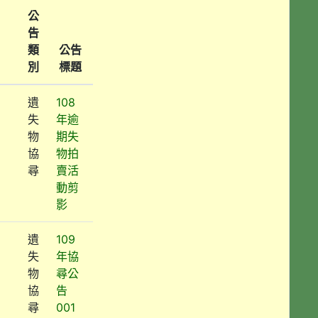
公
告
類
公告
別
標題
遺
108
失
年逾
物
期失
協
物拍
尋
賣活
動剪
影
遺
109
失
年協
物
尋公
協
告
尋
001