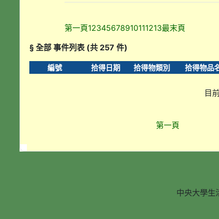
第一頁
1
2
3
4
5
6
7
8
9
10
11
12
13
最末頁
§ 全部 事件列表 (共 257 件)
編號
拾得日期
拾得物類別
拾得物品
目前
第一頁
中央大學生活輔導