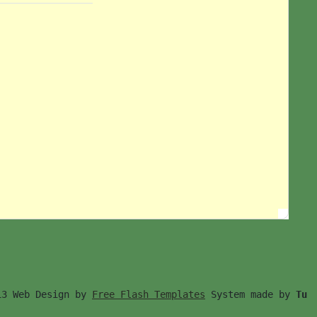
13 Web Design by 
Free Flash Templates
 System made by 
Tu　