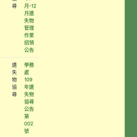
尋
月-12
月遺
失物
管理
作業
招領
公告
遺
學務
失
處
物
109
協
年遺
尋
失物
協尋
公告
第
002
號