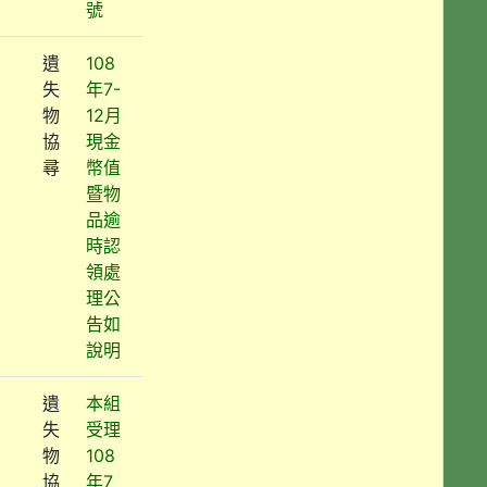
號
遺
108
失
年7-
物
12月
協
現金
尋
幣值
暨物
品逾
時認
領處
理公
告如
說明
遺
本組
失
受理
物
108
協
年7