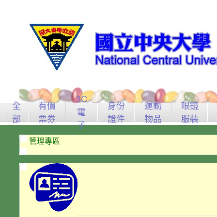
3C
全
有價
身份
運動
眼鏡
電
部
票券
證件
物品
服裝
子
管理專區