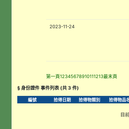
2023-11-24
第一頁
1
2
3
4
5
6
7
8
9
10
11
12
13
最末頁
§ 身份證件 事件列表 (共 3 件)
編號
拾得日期
拾得物類別
拾得物品
目前