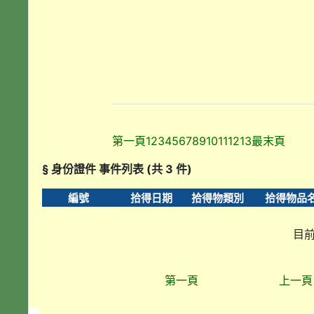
第一頁
1
2
3
4
5
6
7
8
9
10
11
12
13
最末頁
§ 身份證件 事件列表 (共 3 件)
編號
拾得日期
拾得物類別
拾得物品
目前
第一頁
上一頁