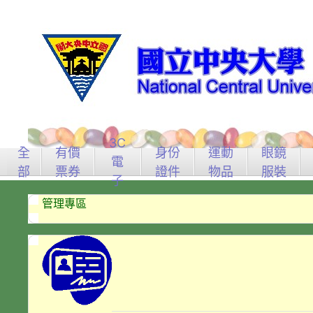
3C
全
有價
身份
運動
眼鏡
電
部
票券
證件
物品
服裝
子
管理專區